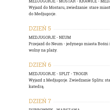
MEDJUGORJE - MOSTAR - KRAWICE - ME
Wyjazd do Mostaru, zwiedzanie: stare mias
do Medjugorje.
DZIEŃ 5
MEDJUGORJE - NEUM
Przejazd do Neum - jedynego miasta Bośni 
wolny na plaży.
DZIEŃ 6
MEDJUGORJE - SPLIT - TROGIR
Wyjazd z Medjugorje. Zwiedzanie Splitu: st
katedrą.
DZIEŃ 7
DUBROWNIK - WARSZAWA