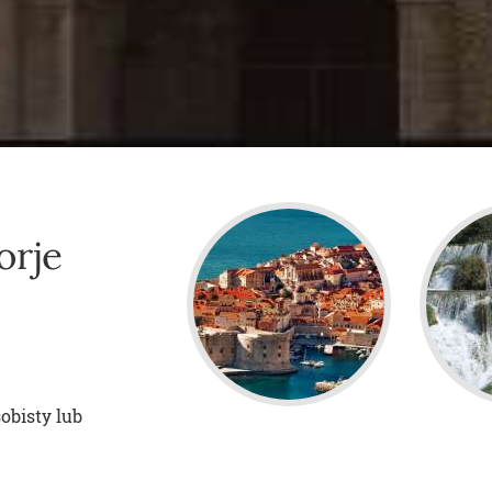
orje
bisty lub