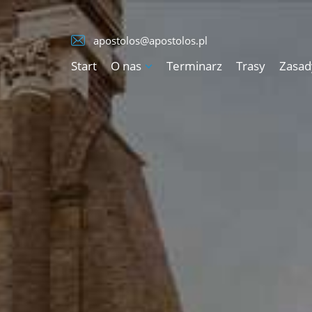
apostolos@apostolos.pl
Start
O nas
Terminarz
Trasy
Zasad