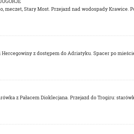
DJUGORJE
to, meczet, Stary Most. Przejazd nad wodospady Krawice. 
i Hercegowiny z dostępem do Adriatyku. Spacer po mieście
arówka z Pałacem Dioklecjana. Przejazd do Trogiru: starów