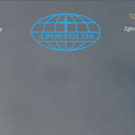
y
Zgło