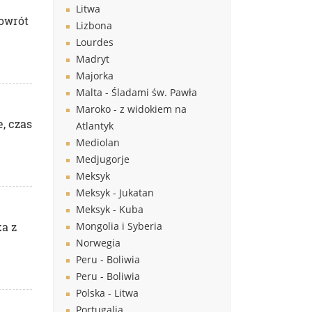
Litwa
Powrót
Lizbona
Lourdes
Madryt
Majorka
Malta - Śladami św. Pawła
Maroko - z widokiem na
, czas
Atlantyk
Mediolan
Medjugorje
Meksyk
Meksyk - Jukatan
Meksyk - Kuba
ka z
Mongolia i Syberia
Norwegia
Peru - Boliwia
Peru - Boliwia
Polska - Litwa
Portugalia