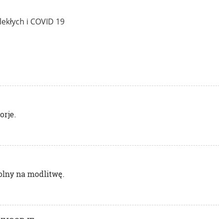
ekłych i COVID 19
orje.
olny na modlitwę.